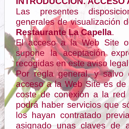
INTRODUCCIÓN. ACCESO 
Las presentes disposici
generales de visualización 
Restaurante La Capella
.
El acceso a la Web Site o
supone la aceptación expr
recogidas en este aviso legal
Por regla general, y salvo 
acceso a la Web Site es de ca
coste de conexión a la red
podrá haber servicios que s
los hayan contratado prev
asignado unas claves de a